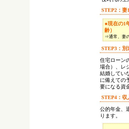
STEP2：
●現在の
齢）
⇒通常、妻
STEP3：
住宅ローン
場合）、レ
結婚してい
に備えての
要になる資
STEP4：
公的年金、
ります。