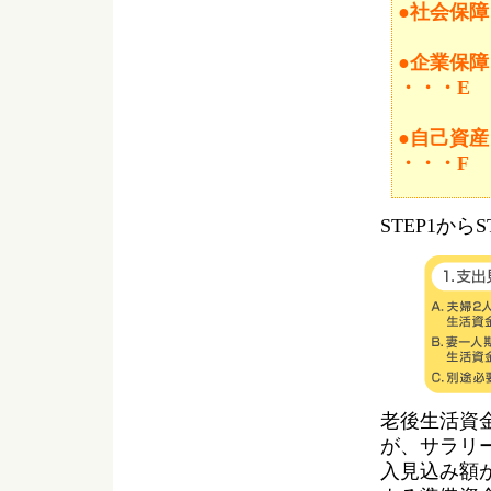
●社会保障
●企業保
・・・E
●自己資
・・・F
STEP1か
老後生活資
が、サラリー
入見込み額