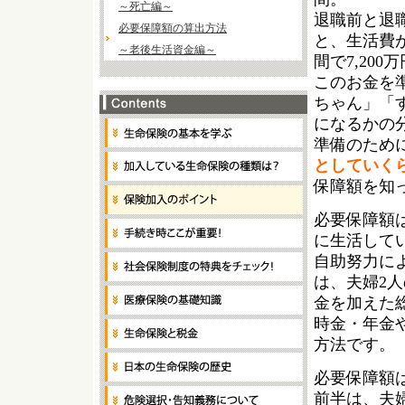
～死亡編～
退職前と退
必要保障額の算出方法
と、生活費が
～老後生活資金編～
間で7,20
このお金を
ちゃん」「
になるかの
準備のため
としていく
保障額を知
必要保障額
に生活して
自助努力に
は、夫婦2
金を加えた
時金・年金
方法です。
必要保障額
前半は、夫