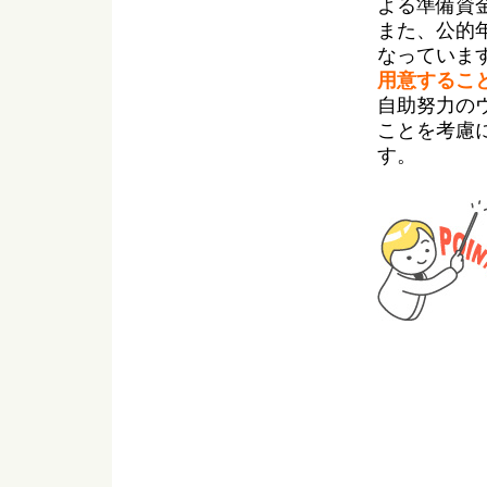
よる準備資
また、公的
なっていま
用意するこ
自助努力の
ことを考慮
す。