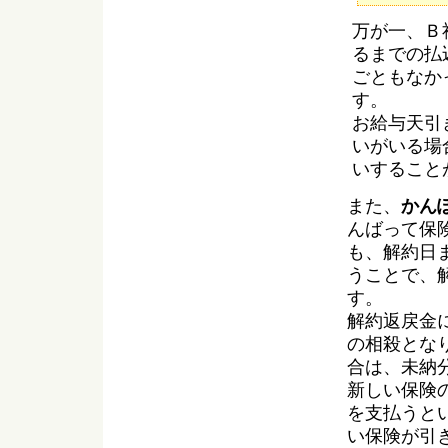
万が一、Ｂ
るまでの払
ごともなか
す。
お給与天引
いがいる場
いすること
また、
かん
んばって保
も、解約日
うことで、
す。
解約返戻金
の相殺とな
合は、未納
新しい保険
を支払うと
い保険が引