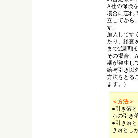
A社の保険
場合に忘れ
立してから
す。
加入してす
たり、診査
まで2週間
その場合、
期が発生し
給与引き以
方法をとる
ます。）
＜方法＞
●引き落と
らの引き
●引き落
き落とし