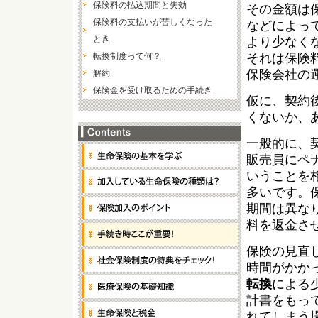
保険料の払込期間と失効
その金額は
保険料の支払いが苦しくなった
などによっ
とき
より少なく
転換制度って何？
それは保険
保険会社の
解約
保険金を受け取るための手続き
仮に、契約
くないか、
一般的に、
販売員にペ
いうことを
多いです。
期間は異な
料を返金さ
保険の見直
時間がかか
転換
による
計書をもっ
れてしまう