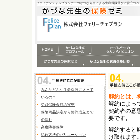
ファイナンシャルプランナーのかづな先生による生命保険選びに役立つペ
みんなどんな生命保険に入って
解約とは、
いるの？
解約によっ
受取保険金額の実態
契約者の意
保険商品決定から契約成立まで
要です。
の流れ
高度障害保障
解約すると
払込方法のバリエーション
け取れます