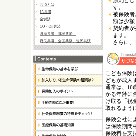
原則とし
共済とは
す。
JA共済
被保険者
全労済
額は少額
CO・OP共済
契約者が
県民共済、都民共済、
ます。
府民共済、全国共済、道民共済
さらに、
こども保険
どもが成人
通常は、18
かる年齢に
け取る「祝
取れるよう
保険会社に
は保険期間
保険料を支