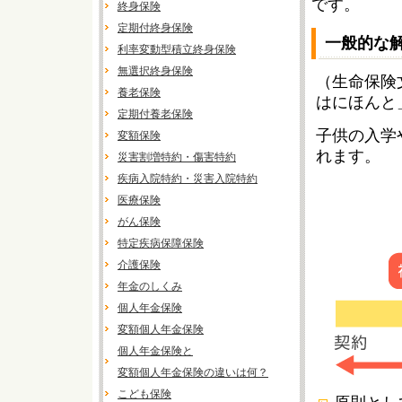
です。
終身保険
定期付終身保険
一般的な
利率変動型積立終身保険
無選択終身保険
（生命保険
養老保険
はにほんと
定期付養老保険
子供の入学
変額保険
れます。
災害割増特約・傷害特約
疾病入院特約・災害入院特約
医療保険
がん保険
特定疾病保障保険
介護保険
年金のしくみ
個人年金保険
変額個人年金保険
個人年金保険と
変額個人年金保険の違いは何？
こども保険