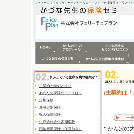
ファイナンシャルプランナーのかづな先生による生命保険選びに役立つペ
主契約と特約とは？
(主契約は
あなたの保障のニーズは？
定期保険
逓減定期保険
収入保障保険
生存給付金付定期保険
* かんぽ
団体定期保険（任意加入）