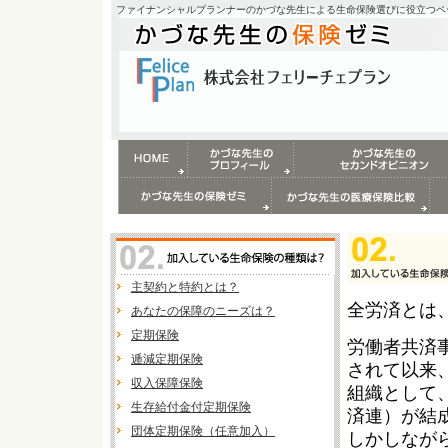
ファイナンシャルプランナーのかづな先生による生命保険選びに役立つペ
主契約と特約とは？
全労済とは
あなたの保障のニーズは？
定期保険
労働者共済
逓減定期保険
されて以来
収入保障保険
組織として
生存給付金付定期保険
済連）が結
団体定期保険（任意加入）
しかしなが