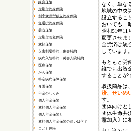
終身保険
なく、単な
定期付終身保険
地域の中央
利率変動型積立終身保険
設立するこ
無選択終身保険
おいても、
養老保険
昭和51年1
変更させま
定期付養老保険
全労済は統
変額保険
しています
災害割増特約・傷害特約
疾病入院特約・災害入院特約
もともと労
医療保険
誰でも出資
がん保険
することが
特定疾病保障保険
取扱商品は
介護保険
済、せいめ
年金のしくみ
す。
個人年金保険
団体向けと
変額個人年金保険
団体生命共
個人年金保険と
意加入〕
に
変額個人年金保険の違いは何？
こども保険
申し込みは