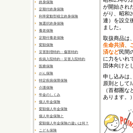
昭和23年
終身保険
が開始され
定期付終身保険
がり、昭和
利率変動型積立終身保険
連）を設立
無選択終身保険
ました。
養老保険
取扱商品は
定期付養老保険
生命共済、
変額保険
済など
民間
災害割増特約・傷害特約
に力をいれ
疾病入院特約・災害入院特約
団体向けと
医療保険
がん保険
申し込みは
特定疾病保障保険
原則として
介護保険
（首都圏な
年金のしくみ
あります。
個人年金保険
変額個人年金保険
個人年金保険と
変額個人年金保険の違いは何？
こども保険