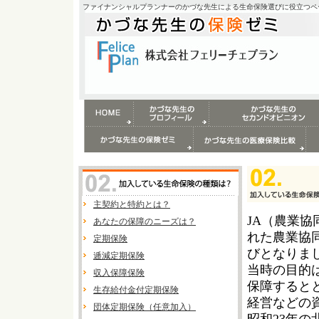
ファイナンシャルプランナーのかづな先生による生命保険選びに役立つペ
主契約と特約とは？
JA（農業協
あなたの保障のニーズは？
れた農業協
定期保険
びとなりま
逓減定期保険
当時の目的
収入保障保険
保障すると
生存給付金付定期保険
経営などの
団体定期保険（任意加入）